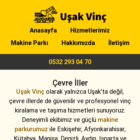
Anasayfa
Hizmetlerimiz
Makine Parkı
Hakkımızda
İletişim
0532 293 04 70
Çevre İller
Uşak Vinç
olarak yalnızca Uşak’ta değil,
çevre illerde de güvenilir ve profesyonel vinç
kiralama ve taşıma hizmetleri sunuyoruz.
Deneyimli ekibimiz ve güçlü
makine
parkurumuz
ile Eskişehir, Afyonkarahisar,
Kütahya, Manisa, Denizli, Aydın, Isparta ve